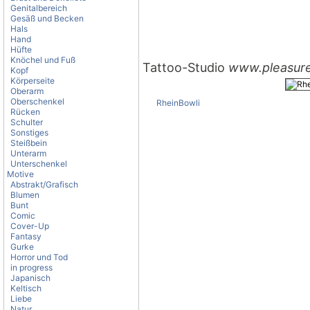
Genitalbereich
Gesäß und Becken
Hals
Hand
Hüfte
Knöchel und Fuß
Tattoo-Studio
www.pleasure
Kopf
Körperseite
Oberarm
Oberschenkel
RheinBowli
Rücken
Schulter
Sonstiges
Steißbein
Unterarm
Unterschenkel
Motive
Abstrakt/Grafisch
Blumen
Bunt
Comic
Cover-Up
Fantasy
Gurke
Horror und Tod
in progress
Japanisch
Keltisch
Liebe
Natur