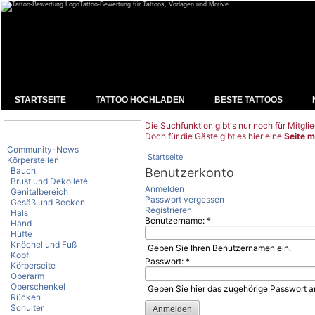
Tattoo-Bewertung für Tattoos, Vorlagen und Motive
STARTSEITE
TATTOO HOCHLADEN
BESTE TATTOOS
Die Suchfunktion gibt's nur noch für Mitglie
Tattoo-Kategorien
Doch für die Gäste gibt es hier eine
Seite m
Community-News
Startseite
Körperstellen
Bauch
Benutzerkonto
Brust und Dekolleté
Anmelden
Genitalbereich
Passwort vergessen
Gesäß und Becken
Registrieren
Hals
Benutzername:
*
Hand
Hüfte
Knöchel und Fuß
Geben Sie Ihren Benutzernamen ein.
Kopf
Passwort:
*
Körperseite
Oberarm
Oberschenkel
Geben Sie hier das zugehörige Passwort a
Rücken
Schulter