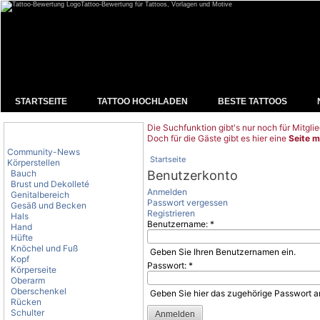
Tattoo-Bewertung für Tattoos, Vorlagen und Motive
STARTSEITE
TATTOO HOCHLADEN
BESTE TATTOOS
Die Suchfunktion gibt's nur noch für Mitglie
Tattoo-Kategorien
Doch für die Gäste gibt es hier eine
Seite m
Community-News
Startseite
Körperstellen
Bauch
Benutzerkonto
Brust und Dekolleté
Anmelden
Genitalbereich
Passwort vergessen
Gesäß und Becken
Registrieren
Hals
Benutzername:
*
Hand
Hüfte
Knöchel und Fuß
Geben Sie Ihren Benutzernamen ein.
Kopf
Passwort:
*
Körperseite
Oberarm
Oberschenkel
Geben Sie hier das zugehörige Passwort a
Rücken
Schulter