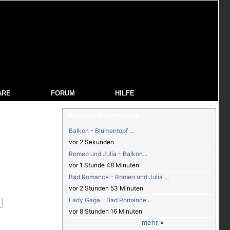
ARE
FORUM
HILFE
Neueste Kommentare
Balkon - Blumentopf ...
vor 2 Sekunden
Romeo und Julia - Balkon...
vor 1 Stunde 48 Minuten
Bad Romance - Romeo und Julia ...
vor 2 Stunden 53 Minuten
Lady Gaga - Bad Romance...
vor 8 Stunden 16 Minuten
mehr
»