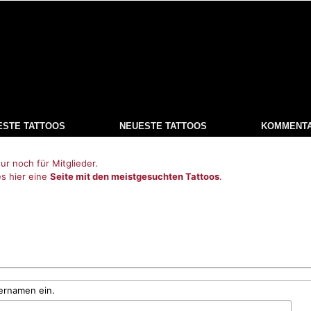
ESTE TATTOOS
NEUESTE TATTOOS
KOMMENT
ur noch für Mitglieder.
es hier eine
Seite mit den meistgesuchten Tattoos
.
ernamen ein.