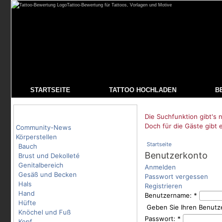
Tattoo-Bewertung für Tattoos, Vorlagen und Motive
STARTSEITE
TATTOO HOCHLADEN
B
Tattoo-Kategorien
Die Suchfunktion gibt's n
Doch für die Gäste gibt 
Community-News
Körperstellen
Startseite
Bauch
Benutzerkonto
Brust und Dekolleté
Genitalbereich
Anmelden
Gesäß und Becken
Passwort vergessen
Hals
Registrieren
Hand
Benutzername:
*
Hüfte
Geben Sie Ihren Benutz
Knöchel und Fuß
Passwort:
*
Kopf