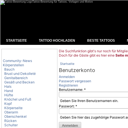
Tattoo-Bewertung für Tattoos, Vorlagen und Motive
STARTSEITE
TATTOO HOCHLADEN
BESTE TATTOOS
Die Suchfunktion gibt's nur noch für Mitglie
Tattoo-Kategorien
Doch für die Gäste gibt es hier eine
Seite m
Community-News
Startseite
Körperstellen
Bauch
Benutzerkonto
Brust und Dekolleté
Anmelden
Genitalbereich
Passwort vergessen
Gesäß und Becken
Registrieren
Hals
Benutzername:
*
Hand
Hüfte
Knöchel und Fuß
Geben Sie Ihren Benutzernamen ein.
Kopf
Passwort:
*
Körperseite
Oberarm
Oberschenkel
Geben Sie hier das zugehörige Passwort a
Rücken
Schulter