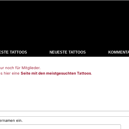
ESTE TATTOOS
NEUESTE TATTOOS
KOMMENT
ur noch für Mitglieder.
es hier eine
Seite mit den meistgesuchten Tattoos
.
ernamen ein.