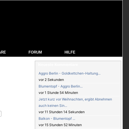
ARE
FORUM
HILFE
Neueste Kommentare
Aggro Berlin - Goldkettchen-Haltung...
vor 2 Sekunden
Blumentopf - Aggro Berlin...
vor 1 Stunde 54 Minuten
Jetzt kurz vor Weihnachten, ergibt Abnehmen
auch keinen Sin...
vor 11 Stunden 14 Sekunden
Balkon - Blumentopf ...
vor 15 Stunden 52 Minuten