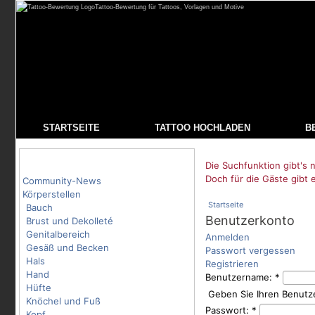
Tattoo-Bewertung für Tattoos, Vorlagen und Motive
STARTSEITE
TATTOO HOCHLADEN
B
Tattoo-Kategorien
Die Suchfunktion gibt's n
Doch für die Gäste gibt 
Community-News
Körperstellen
Startseite
Bauch
Benutzerkonto
Brust und Dekolleté
Genitalbereich
Anmelden
Gesäß und Becken
Passwort vergessen
Hals
Registrieren
Hand
Benutzername:
*
Hüfte
Geben Sie Ihren Benutz
Knöchel und Fuß
Passwort:
*
Kopf