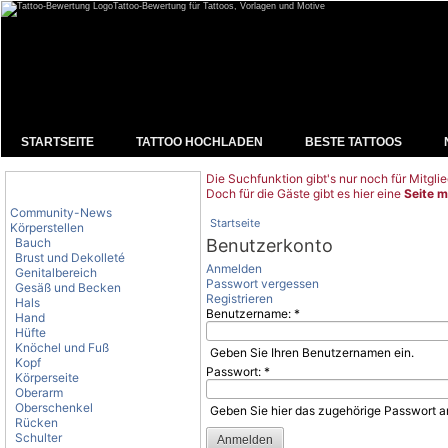
Tattoo-Bewertung für Tattoos, Vorlagen und Motive
STARTSEITE
TATTOO HOCHLADEN
BESTE TATTOOS
Die Suchfunktion gibt's nur noch für Mitglie
Tattoo-Kategorien
Doch für die Gäste gibt es hier eine
Seite m
Community-News
Startseite
Körperstellen
Bauch
Benutzerkonto
Brust und Dekolleté
Anmelden
Genitalbereich
Passwort vergessen
Gesäß und Becken
Registrieren
Hals
Benutzername:
*
Hand
Hüfte
Knöchel und Fuß
Geben Sie Ihren Benutzernamen ein.
Kopf
Passwort:
*
Körperseite
Oberarm
Oberschenkel
Geben Sie hier das zugehörige Passwort a
Rücken
Schulter