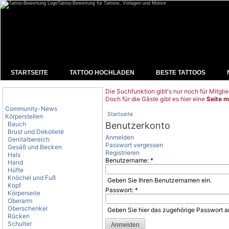
Tattoo-Bewertung für Tattoos, Vorlagen und Motive
STARTSEITE
TATTOO HOCHLADEN
BESTE TATTOOS
Die Suchfunktion gibt's nur noch für Mitglie
Tattoo-Kategorien
Doch für die Gäste gibt es hier eine
Seite m
Community-News
Startseite
Körperstellen
Bauch
Benutzerkonto
Brust und Dekolleté
Anmelden
Genitalbereich
Passwort vergessen
Gesäß und Becken
Registrieren
Hals
Benutzername:
*
Hand
Hüfte
Knöchel und Fuß
Geben Sie Ihren Benutzernamen ein.
Kopf
Passwort:
*
Körperseite
Oberarm
Oberschenkel
Geben Sie hier das zugehörige Passwort a
Rücken
Schulter