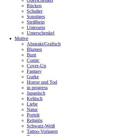
Oberschenkel
Rücken
Schulter
Sonstiges
Steißbein
Unterarm
Unterschenkel
Motive
Abstrakt/Grafisch
Blumen
Bunt
Comic
Cover-Up
Fantasy
Gurke
Horror und Tod
in progress
Japanisch
Keltisch
Liebe
Natur
Porträt
Religiös
Schwarz-Weiß
Tattoo-Vorlagen