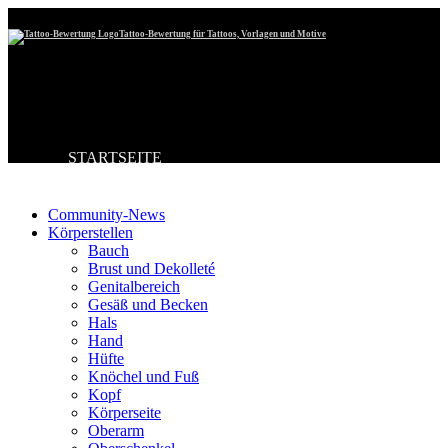
Tattoo-Bewertung für Tattoos, Vorlagen und Motive
STARTSEITE
Tattoo-Kategorien
TATTOO HOCHLADEN
BESTE TATTOOS
NEUESTE TATTOOS
Community-News
KOMMENTARE
Körperstellen
FORUM
Bauch
HILFE
Brust und Dekolleté
Genitalbereich
Gesäß und Becken
Hals
Hand
Hüfte
Knöchel und Fuß
Kopf
Körperseite
Oberarm