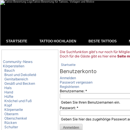
Tattoo-Bewertung für Tattoos, Vorlagen und Motive
STARTSEITE
TATTOO HOCHLADEN
BESTE TATTOOS
Die Suchfunktion gibt's nur noch für Mitglie
Tattoo-Kategorien
Doch für die Gäste gibt es hier eine
Seite m
Community-News
Startseite
Körperstellen
Bauch
Benutzerkonto
Brust und Dekolleté
Anmelden
Genitalbereich
Passwort vergessen
Gesäß und Becken
Registrieren
Hals
Benutzername:
*
Hand
Hüfte
Knöchel und Fuß
Geben Sie Ihren Benutzernamen ein.
Kopf
Passwort:
*
Körperseite
Oberarm
Oberschenkel
Geben Sie hier das zugehörige Passwort a
Rücken
Schulter