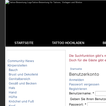
Tattoo-Bewertung für Tattoos, Vorlagen und Motive
STARTSEITE
TATTOO HOCHLADEN
B
Tattoo-Kategorien
Die Suchfunktion gibt's n
Doch für die Gäste gibt 
Community-News
Körperstellen
Startseite
Bauch
Benutzerkonto
Brust und Dekolleté
Genitalbereich
Anmelden
Gesäß und Becken
Passwort vergessen
Hals
Registrieren
Hand
Benutzername:
*
Hüfte
Geben Sie Ihren Benutz
Knöchel und Fuß
Passwort:
*
Kopf