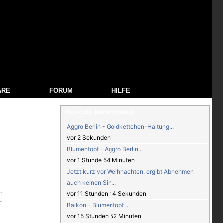
ARE
FORUM
HILFE
Neueste Kommentare
Aggro Berlin - Goldkettchen-Haltung...
vor 2 Sekunden
Blumentopf - Aggro Berlin...
vor 1 Stunde 54 Minuten
Jetzt kurz vor Weihnachten, ergibt Abnehmen
auch keinen Sin...
vor 11 Stunden 14 Sekunden
Balkon - Blumentopf ...
vor 15 Stunden 52 Minuten