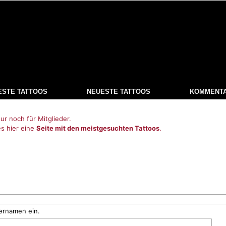
ESTE TATTOOS
NEUESTE TATTOOS
KOMMENT
ur noch für Mitglieder.
es hier eine
Seite mit den meistgesuchten Tattoos
.
ernamen ein.