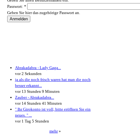
Geben Sie Ihren Benutzernamen ein.
Passwort:
*
Geben Sie hier das zugehörige Passwort an.
Neueste Kommentare
Abrakadabra - Lady Gaga...
vor 2 Sekunden
ja als die noch frisch waren hat man die noch
besser erkannt...
vor 13 Stunden 9 Minuten
Zauber - Abrakadabra...
vor 14 Stunden 41 Minuten
" Ihr Girokonto ist voll, bitte eröffnen Sie ein
neues. " ...
vor 1 Tag 5 Stunden
mehr
»
Neueste User