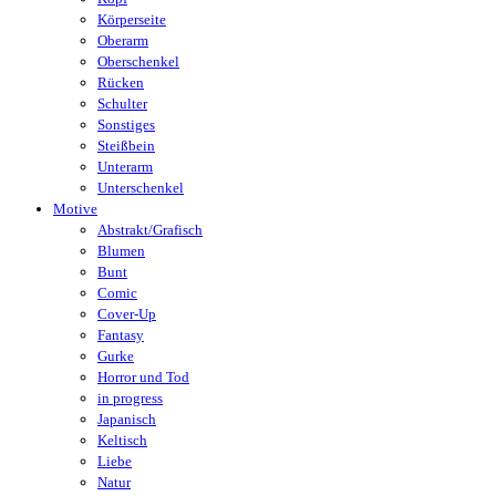
Körperseite
Oberarm
Oberschenkel
Rücken
Schulter
Sonstiges
Steißbein
Unterarm
Unterschenkel
Motive
Abstrakt/Grafisch
Blumen
Bunt
Comic
Cover-Up
Fantasy
Gurke
Horror und Tod
in progress
Japanisch
Keltisch
Liebe
Natur