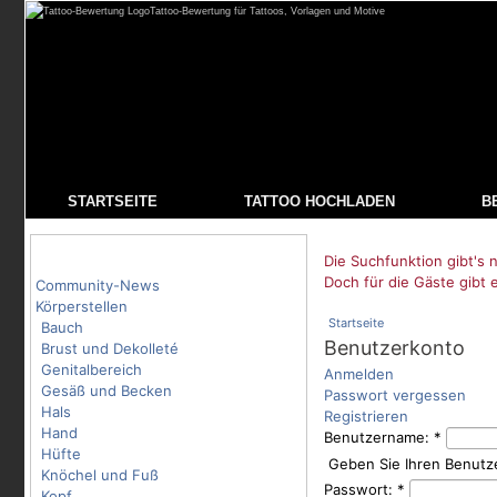
Tattoo-Bewertung für Tattoos, Vorlagen und Motive
STARTSEITE
TATTOO HOCHLADEN
B
Tattoo-Kategorien
Die Suchfunktion gibt's n
Doch für die Gäste gibt 
Community-News
Körperstellen
Startseite
Bauch
Benutzerkonto
Brust und Dekolleté
Genitalbereich
Anmelden
Gesäß und Becken
Passwort vergessen
Hals
Registrieren
Hand
Benutzername:
*
Hüfte
Geben Sie Ihren Benutz
Knöchel und Fuß
Passwort:
*
Kopf