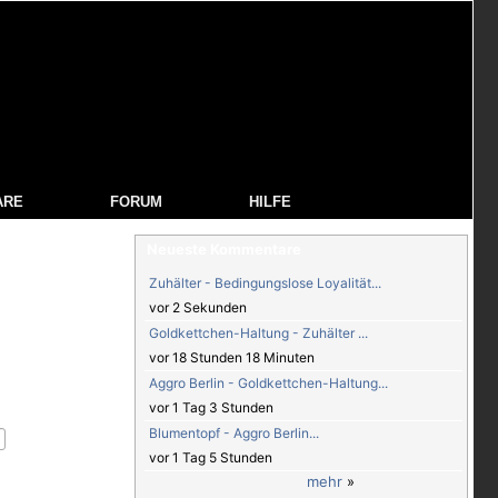
ARE
FORUM
HILFE
Neueste Kommentare
Zuhälter - Bedingungslose Loyalität...
vor 2 Sekunden
Goldkettchen-Haltung - Zuhälter ...
vor 18 Stunden 18 Minuten
Aggro Berlin - Goldkettchen-Haltung...
vor 1 Tag 3 Stunden
Blumentopf - Aggro Berlin...
vor 1 Tag 5 Stunden
mehr
»