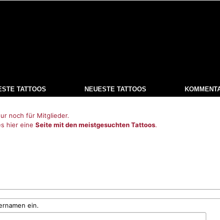
ESTE TATTOOS
NEUESTE TATTOOS
KOMMENT
ur noch für Mitglieder.
es hier eine
Seite mit den meistgesuchten Tattoos
.
ernamen ein.