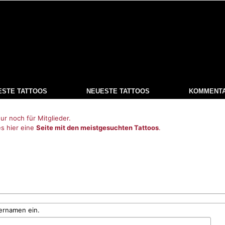
ESTE TATTOOS
NEUESTE TATTOOS
KOMMENT
ur noch für Mitglieder.
es hier eine
Seite mit den meistgesuchten Tattoos
.
ernamen ein.