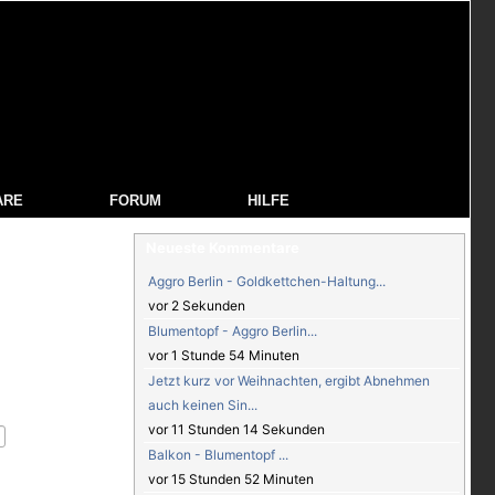
ARE
FORUM
HILFE
Neueste Kommentare
Aggro Berlin - Goldkettchen-Haltung...
vor 2 Sekunden
Blumentopf - Aggro Berlin...
vor 1 Stunde 54 Minuten
Jetzt kurz vor Weihnachten, ergibt Abnehmen
auch keinen Sin...
vor 11 Stunden 14 Sekunden
Balkon - Blumentopf ...
vor 15 Stunden 52 Minuten