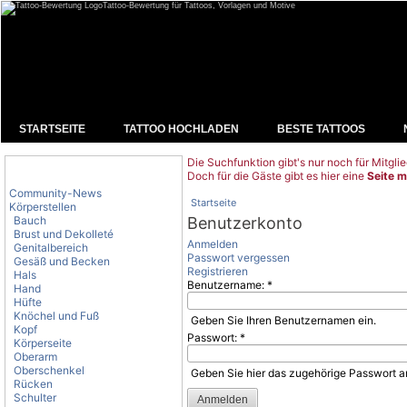
Tattoo-Bewertung für Tattoos, Vorlagen und Motive
STARTSEITE
TATTOO HOCHLADEN
BESTE TATTOOS
Die Suchfunktion gibt's nur noch für Mitglie
Tattoo-Kategorien
Doch für die Gäste gibt es hier eine
Seite m
Community-News
Startseite
Körperstellen
Bauch
Benutzerkonto
Brust und Dekolleté
Anmelden
Genitalbereich
Passwort vergessen
Gesäß und Becken
Registrieren
Hals
Benutzername:
*
Hand
Hüfte
Knöchel und Fuß
Geben Sie Ihren Benutzernamen ein.
Kopf
Passwort:
*
Körperseite
Oberarm
Oberschenkel
Geben Sie hier das zugehörige Passwort a
Rücken
Schulter