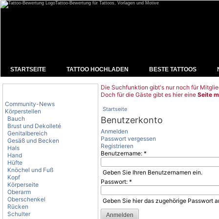
Tattoo-Bewertung für Tattoos, Vorlagen und Motive
STARTSEITE
TATTOO HOCHLADEN
BESTE TATTOOS
Die Suchfunktion gibt's nur noch für Mitglie
Tattoo-Kategorien
Doch für die Gäste gibt es hier eine
Seite m
Community-News
Startseite
Körperstellen
Bauch
Benutzerkonto
Brust und Dekolleté
Anmelden
Genitalbereich
Passwort vergessen
Gesäß und Becken
Registrieren
Hals
Benutzername:
*
Hand
Hüfte
Knöchel und Fuß
Geben Sie Ihren Benutzernamen ein.
Kopf
Passwort:
*
Körperseite
Oberarm
Oberschenkel
Geben Sie hier das zugehörige Passwort a
Rücken
Schulter