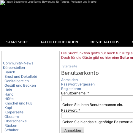
Tattoo-Bewertung für Tattoos, Vorlagen und Motive
STARTSEITE
TATTOO HOCHLADEN
BESTE TATTOOS
Die Suchfunktion gibt's nur noch für Mitglie
Tattoo-Kategorien
Doch für die Gäste gibt es hier eine
Seite m
Community-News
Startseite
Körperstellen
Bauch
Benutzerkonto
Brust und Dekolleté
Anmelden
Genitalbereich
Passwort vergessen
Gesäß und Becken
Registrieren
Hals
Benutzername:
*
Hand
Hüfte
Knöchel und Fuß
Geben Sie Ihren Benutzernamen ein.
Kopf
Passwort:
*
Körperseite
Oberarm
Oberschenkel
Geben Sie hier das zugehörige Passwort a
Rücken
Schulter