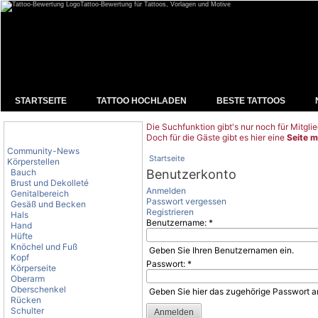
Tattoo-Bewertung für Tattoos, Vorlagen und Motive
STARTSEITE
TATTOO HOCHLADEN
BESTE TATTOOS
Die Suchfunktion gibt's nur noch für Mitglie
Tattoo-Kategorien
Doch für die Gäste gibt es hier eine
Seite m
Community-News
Startseite
Körperstellen
Bauch
Benutzerkonto
Brust und Dekolleté
Anmelden
Genitalbereich
Passwort vergessen
Gesäß und Becken
Registrieren
Hals
Benutzername:
*
Hand
Hüfte
Knöchel und Fuß
Geben Sie Ihren Benutzernamen ein.
Kopf
Passwort:
*
Körperseite
Oberarm
Oberschenkel
Geben Sie hier das zugehörige Passwort a
Rücken
Schulter