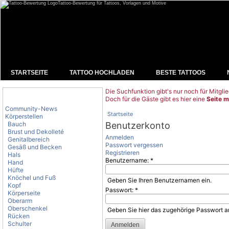
Tattoo-Bewertung für Tattoos, Vorlagen und Motive
STARTSEITE
TATTOO HOCHLADEN
BESTE TATTOOS
Die Suchfunktion gibt's nur noch für Mitglie
Tattoo-Kategorien
Doch für die Gäste gibt es hier eine
Seite m
Community-News
Startseite
Körperstellen
Bauch
Benutzerkonto
Brust und Dekolleté
Anmelden
Genitalbereich
Passwort vergessen
Gesäß und Becken
Registrieren
Hals
Benutzername:
*
Hand
Hüfte
Knöchel und Fuß
Geben Sie Ihren Benutzernamen ein.
Kopf
Passwort:
*
Körperseite
Oberarm
Oberschenkel
Geben Sie hier das zugehörige Passwort a
Rücken
Schulter