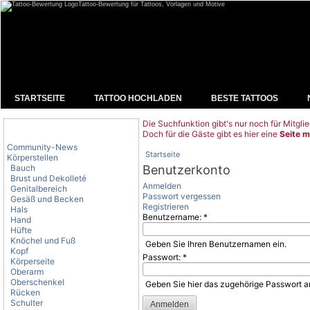
Tattoo-Bewertung für Tattoos, Vorlagen und Motive
STARTSEITE
TATTOO HOCHLADEN
BESTE TATTOOS
Die Suchfunktion gibt's nur noch für Mitglie
Tattoo-Kategorien
Doch für die Gäste gibt es hier eine
Seite m
Community-News
Startseite
Körperstellen
Bauch
Benutzerkonto
Brust und Dekolleté
Anmelden
Genitalbereich
Passwort vergessen
Gesäß und Becken
Registrieren
Hals
Benutzername:
*
Hand
Hüfte
Knöchel und Fuß
Geben Sie Ihren Benutzernamen ein.
Kopf
Passwort:
*
Körperseite
Oberarm
Oberschenkel
Geben Sie hier das zugehörige Passwort a
Rücken
Schulter