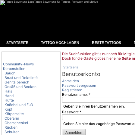
Tattoo-Bewertung für Tattoos, Vorlagen und Motive
STARTSEITE
TATTOO HOCHLADEN
BESTE TATTOOS
Die Suchfunktion gibt's nur noch für Mitglie
Tattoo-Kategorien
Doch für die Gäste gibt es hier eine
Seite m
Community-News
Startseite
Körperstellen
Bauch
Benutzerkonto
Brust und Dekolleté
Anmelden
Genitalbereich
Passwort vergessen
Gesäß und Becken
Registrieren
Hals
Benutzername:
*
Hand
Hüfte
Knöchel und Fuß
Geben Sie Ihren Benutzernamen ein.
Kopf
Passwort:
*
Körperseite
Oberarm
Oberschenkel
Geben Sie hier das zugehörige Passwort a
Rücken
Schulter