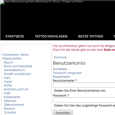
Tattoo-Bewertung für Tattoos, Vorlagen und Motive
STARTSEITE
TATTOO HOCHLADEN
BESTE TATTOOS
Die Suchfunktion gibt's nur noch für Mitglie
Tattoo-Kategorien
Doch für die Gäste gibt es hier eine
Seite m
Community-News
Startseite
Körperstellen
Bauch
Benutzerkonto
Brust und Dekolleté
Anmelden
Genitalbereich
Passwort vergessen
Gesäß und Becken
Registrieren
Hals
Benutzername:
*
Hand
Hüfte
Knöchel und Fuß
Geben Sie Ihren Benutzernamen ein.
Kopf
Passwort:
*
Körperseite
Oberarm
Oberschenkel
Geben Sie hier das zugehörige Passwort a
Rücken
Schulter