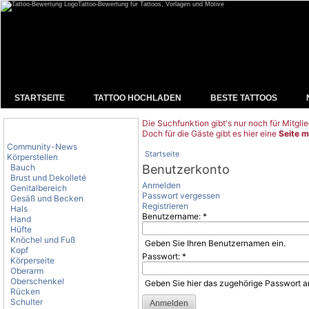
Tattoo-Bewertung für Tattoos, Vorlagen und Motive
STARTSEITE
TATTOO HOCHLADEN
BESTE TATTOOS
Die Suchfunktion gibt's nur noch für Mitglie
Tattoo-Kategorien
Doch für die Gäste gibt es hier eine
Seite m
Community-News
Startseite
Körperstellen
Bauch
Benutzerkonto
Brust und Dekolleté
Anmelden
Genitalbereich
Passwort vergessen
Gesäß und Becken
Registrieren
Hals
Benutzername:
*
Hand
Hüfte
Knöchel und Fuß
Geben Sie Ihren Benutzernamen ein.
Kopf
Passwort:
*
Körperseite
Oberarm
Oberschenkel
Geben Sie hier das zugehörige Passwort a
Rücken
Schulter