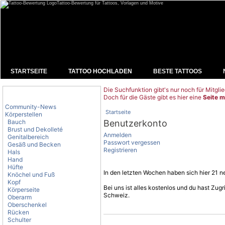
Tattoo-Bewertung für Tattoos, Vorlagen und Motive
STARTSEITE
TATTOO HOCHLADEN
BESTE TATTOOS
Die Suchfunktion gibt's nur noch für Mitglie
Tattoo-Kategorien
Doch für die Gäste gibt es hier eine
Seite m
Community-News
Startseite
Körperstellen
Bauch
Benutzerkonto
Brust und Dekolleté
Anmelden
Genitalbereich
Passwort vergessen
Gesäß und Becken
Registrieren
Hals
Hand
Hüfte
In den letzten Wochen haben sich hier 21 ne
Knöchel und Fuß
Kopf
Bei uns ist alles kostenlos und du hast Zu
Körperseite
Schweiz.
Oberarm
Oberschenkel
Rücken
Schulter