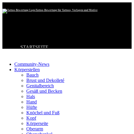
Tattoo-Bewertung für Tattoos, Vorlagen und Motive
STARTSEITE
Tattoo-Kategorien
TATTOO HOCHLADEN
BESTE TATTOOS
NEUESTE TATTOOS
Community-News
KOMMENTARE
Körperstellen
FORUM
Bauch
HILFE
Brust und Dekolleté
Genitalbereich
Gesäß und Becken
Hals
Hand
Hüfte
Knöchel und Fuß
Kopf
Körperseite
Oberarm