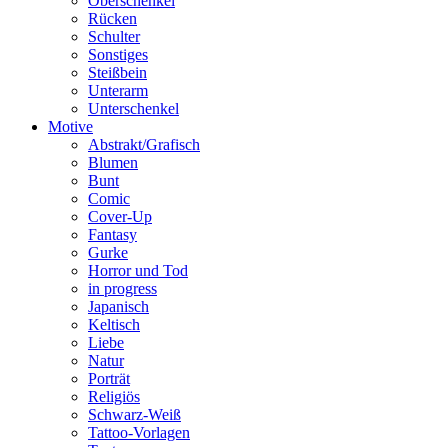
Oberschenkel
Rücken
Schulter
Sonstiges
Steißbein
Unterarm
Unterschenkel
Motive
Abstrakt/Grafisch
Blumen
Bunt
Comic
Cover-Up
Fantasy
Gurke
Horror und Tod
in progress
Japanisch
Keltisch
Liebe
Natur
Porträt
Religiös
Schwarz-Weiß
Tattoo-Vorlagen