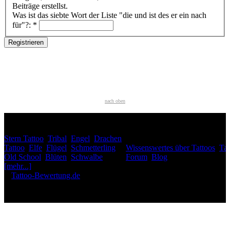
Beiträge erstellst.
Was ist das siebte Wort der Liste "die und ist des er ein nach
für"?:
*
nach oben
HÄUFIG GESUCHT
Stern Tattoo
,
Tribal
,
Engel
,
Drachen
INTERESSANTES
Tattoo
,
Elfe
,
Flügel
,
Schmetterling
,
Wissenswertes über Tattoos
,
Tat
Old School
,
Blüten
,
Schwalbe
,
Forum
,
Blog
[mehr...]
♥
Tattoo-Bewertung.de
liebt dich! Wirklich. ♥