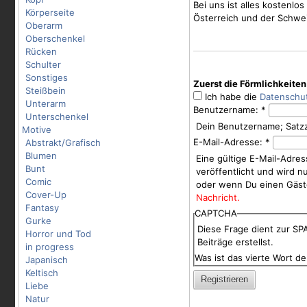
Bei uns ist alles kostenl
Körperseite
Österreich und der Schwei
Oberarm
Oberschenkel
Rücken
Schulter
Sonstiges
Zuerst die Förmlichkeiten
Steißbein
Ich habe die
Datenschu
Unterarm
Benutzername:
*
Unterschenkel
Dein Benutzername; Satzz
Motive
E-Mail-Adresse:
*
Abstrakt/Grafisch
Blumen
Eine gültige E-Mail-Adres
Bunt
veröffentlicht und wird 
Comic
oder wenn Du einen Gäst
Cover-Up
Nachricht.
Fantasy
CAPTCHA
Gurke
Diese Frage dient zur S
Horror und Tod
Beiträge erstellst.
in progress
Was ist das vierte Wort der
Japanisch
Keltisch
Liebe
Natur