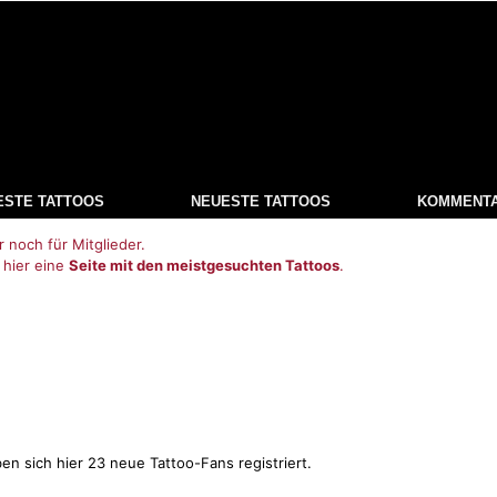
ESTE TATTOOS
NEUESTE TATTOOS
KOMMENT
r noch für Mitglieder.
 hier eine
Seite mit den meistgesuchten Tattoos
.
en sich hier 23 neue Tattoo-Fans registriert.