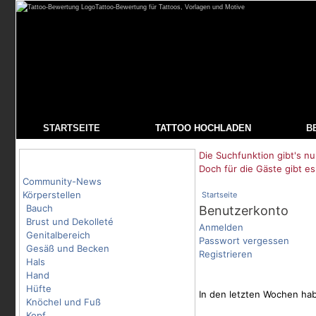
Tattoo-Bewertung für Tattoos, Vorlagen und Motive
STARTSEITE
TATTOO HOCHLADEN
B
Die Suchfunktion gibt's nu
Tattoo-Kategorien
Doch für die Gäste gibt es
Community-News
Körperstellen
Startseite
Bauch
Benutzerkonto
Brust und Dekolleté
Anmelden
Genitalbereich
Passwort vergessen
Gesäß und Becken
Registrieren
Hals
Hand
Hüfte
In den letzten Wochen hab
Knöchel und Fuß
Kopf