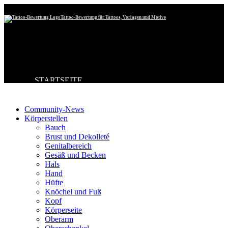
Tattoo-Bewertung für Tattoos, Vorlagen und Motive
STARTSEITE
Tattoo-Kategorien
TATTOO HOCHLADEN
BESTE TATTOOS
NEUESTE TATTOOS
Community-News
KOMMENTARE
Körperstellen
FORUM
Bauch
HILFE
Brust und Dekolleté
Genitalbereich
Gesäß und Becken
Hals
Hand
Hüfte
Knöchel und Fuß
Kopf
Körperseite
Oberarm