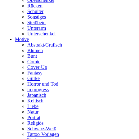
Oberschenkel
Rücken
Schulter
Sonstiges
Steißbein
Unterarm
Unterschenkel
Motive
Abstrakt/Grafisch
Blumen
Bunt
Comic
Cover-Up
Fantasy
Gurke
Horror und Tod
in progress
Japanisch
Keltisch
Liebe
Natur
Porträt
Religiös
Schwarz-Weiß
Tattoo-Vorlagen