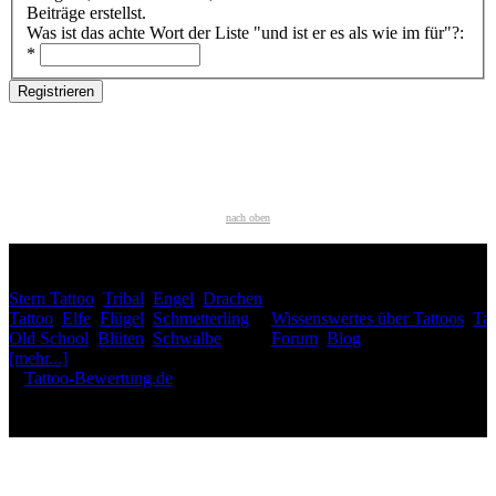
Beiträge erstellst.
Was ist das achte Wort der Liste "und ist er es als wie im für"?:
*
nach oben
HÄUFIG GESUCHT
Stern Tattoo
,
Tribal
,
Engel
,
Drachen
INTERESSANTES
Tattoo
,
Elfe
,
Flügel
,
Schmetterling
,
Wissenswertes über Tattoos
,
Tat
Old School
,
Blüten
,
Schwalbe
,
Forum
,
Blog
[mehr...]
♥
Tattoo-Bewertung.de
liebt dich! Wirklich. ♥