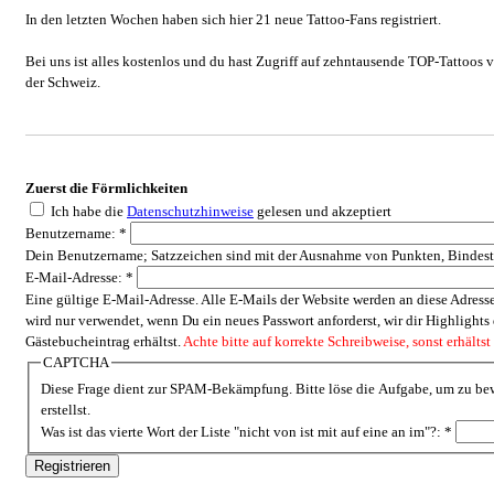
In den letzten Wochen haben sich hier 21 neue Tattoo-Fans registriert.
Bei uns ist alles kostenlos und du hast Zugriff auf zehntausende TOP-Tattoos
der Schweiz.
Zuerst die Förmlichkeiten
Ich habe die
Datenschutzhinweise
gelesen und akzeptiert
Benutzername:
*
Dein Benutzername; Satzzeichen sind mit der Ausnahme von Punkten, Bindestri
E-Mail-Adresse:
*
Eine gültige E-Mail-Adresse. Alle E-Mails der Website werden an diese Adresse
wird nur verwendet, wenn Du ein neues Passwort anforderst, wir dir Highlight
Gästebucheintrag erhältst.
Achte bitte auf korrekte Schreibweise, sonst erhältst
CAPTCHA
Diese Frage dient zur SPAM-Bekämpfung. Bitte löse die Aufgabe, um zu bew
erstellst.
Was ist das vierte Wort der Liste "nicht von ist mit auf eine an im"?:
*