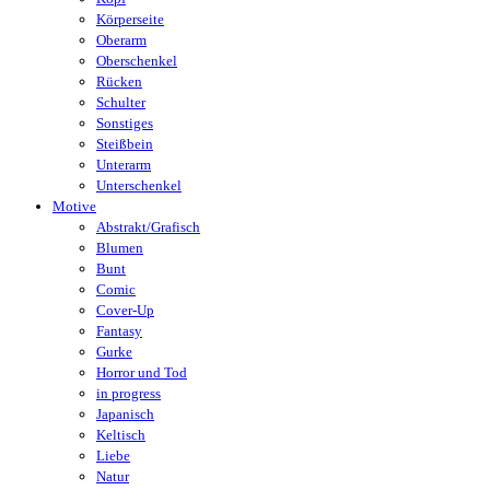
Körperseite
Oberarm
Oberschenkel
Rücken
Schulter
Sonstiges
Steißbein
Unterarm
Unterschenkel
Motive
Abstrakt/Grafisch
Blumen
Bunt
Comic
Cover-Up
Fantasy
Gurke
Horror und Tod
in progress
Japanisch
Keltisch
Liebe
Natur