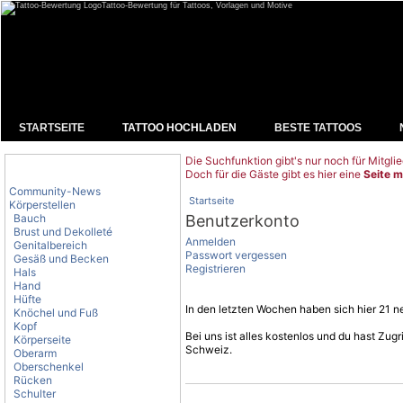
Tattoo-Bewertung für Tattoos, Vorlagen und Motive
STARTSEITE
TATTOO HOCHLADEN
BESTE TATTOOS
Die Suchfunktion gibt's nur noch für Mitglie
Tattoo-Kategorien
Doch für die Gäste gibt es hier eine
Seite m
Community-News
Startseite
Körperstellen
Bauch
Benutzerkonto
Brust und Dekolleté
Anmelden
Genitalbereich
Passwort vergessen
Gesäß und Becken
Registrieren
Hals
Hand
Hüfte
In den letzten Wochen haben sich hier 21 ne
Knöchel und Fuß
Kopf
Bei uns ist alles kostenlos und du hast Zu
Körperseite
Schweiz.
Oberarm
Oberschenkel
Rücken
Schulter