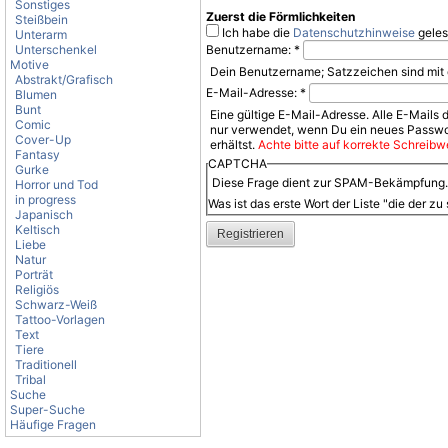
Sonstiges
Zuerst die Förmlichkeiten
Steißbein
Ich habe die
Datenschutzhinweise
geles
Unterarm
Unterschenkel
Benutzername:
*
Motive
Dein Benutzername; Satzzeichen sind mit 
Abstrakt/Grafisch
E-Mail-Adresse:
*
Blumen
Bunt
Eine gültige E-Mail-Adresse. Alle E-Mails 
Comic
nur verwendet, wenn Du ein neues Passwor
Cover-Up
erhältst.
Achte bitte auf korrekte Schreibwe
Fantasy
CAPTCHA
Gurke
Diese Frage dient zur SPAM-Bekämpfung. B
Horror und Tod
in progress
Was ist das erste Wort der Liste "die der zu
Japanisch
Keltisch
Liebe
Natur
Porträt
Religiös
Schwarz-Weiß
Tattoo-Vorlagen
Text
Tiere
Traditionell
Tribal
Suche
Super-Suche
Häufige Fragen