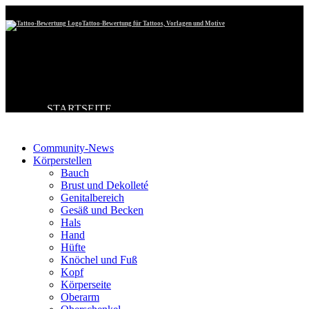
Tattoo-Bewertung für Tattoos, Vorlagen und Motive
STARTSEITE
Tattoo-Kategorien
TATTOO HOCHLADEN
BESTE TATTOOS
NEUESTE TATTOOS
Community-News
KOMMENTARE
Körperstellen
FORUM
Bauch
HILFE
Brust und Dekolleté
Genitalbereich
Gesäß und Becken
Hals
Hand
Hüfte
Knöchel und Fuß
Kopf
Körperseite
Oberarm