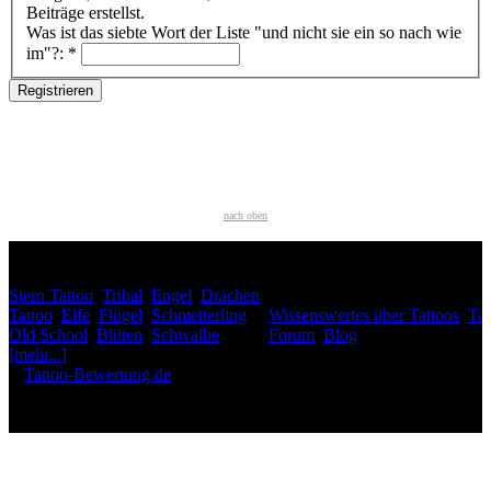
Beiträge erstellst.
Was ist das siebte Wort der Liste "und nicht sie ein so nach wie
im"?:
*
nach oben
HÄUFIG GESUCHT
Stern Tattoo
,
Tribal
,
Engel
,
Drachen
INTERESSANTES
Tattoo
,
Elfe
,
Flügel
,
Schmetterling
,
Wissenswertes über Tattoos
,
Tat
Old School
,
Blüten
,
Schwalbe
,
Forum
,
Blog
[mehr...]
♥
Tattoo-Bewertung.de
liebt dich! Wirklich. ♥