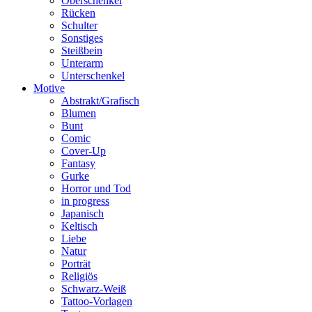
Oberschenkel
Rücken
Schulter
Sonstiges
Steißbein
Unterarm
Unterschenkel
Motive
Abstrakt/Grafisch
Blumen
Bunt
Comic
Cover-Up
Fantasy
Gurke
Horror und Tod
in progress
Japanisch
Keltisch
Liebe
Natur
Porträt
Religiös
Schwarz-Weiß
Tattoo-Vorlagen