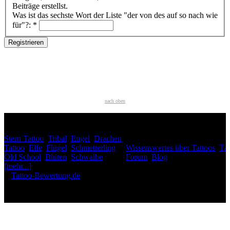
Beiträge erstellst.
Was ist das sechste Wort der Liste "der von des auf so nach wie
für"?:
*
nach oben
HÄUFIG GESUCHT
Stern Tattoo
,
Tribal
,
Engel
,
Drachen
INTERESSANTES
Tattoo
,
Elfe
,
Flügel
,
Schmetterling
,
Wissenswertes über Tattoos
,
Tat
Old School
,
Blüten
,
Schwalbe
,
Forum
,
Blog
[mehr...]
♥
Tattoo-Bewertung.de
liebt dich! Wirklich. ♥