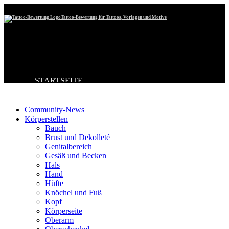
Tattoo-Bewertung für Tattoos, Vorlagen und Motive
STARTSEITE
Tattoo-Kategorien
TATTOO HOCHLADEN
BESTE TATTOOS
NEUESTE TATTOOS
Community-News
KOMMENTARE
Körperstellen
FORUM
Bauch
HILFE
Brust und Dekolleté
Genitalbereich
Gesäß und Becken
Hals
Hand
Hüfte
Knöchel und Fuß
Kopf
Körperseite
Oberarm