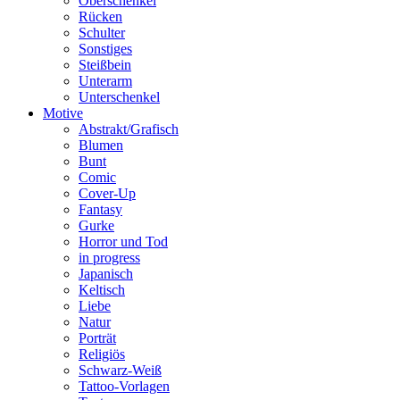
Oberschenkel
Rücken
Schulter
Sonstiges
Steißbein
Unterarm
Unterschenkel
Motive
Abstrakt/Grafisch
Blumen
Bunt
Comic
Cover-Up
Fantasy
Gurke
Horror und Tod
in progress
Japanisch
Keltisch
Liebe
Natur
Porträt
Religiös
Schwarz-Weiß
Tattoo-Vorlagen