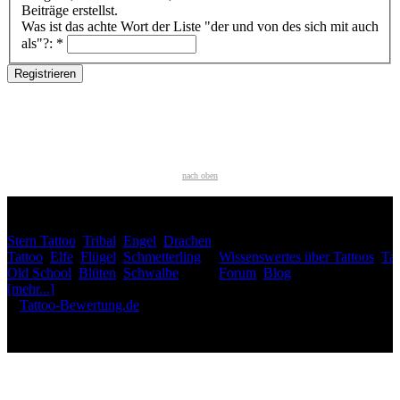
Beiträge erstellst.
Was ist das achte Wort der Liste "der und von des sich mit auch
als"?:
*
nach oben
HÄUFIG GESUCHT
Stern Tattoo
,
Tribal
,
Engel
,
Drachen
INTERESSANTES
Tattoo
,
Elfe
,
Flügel
,
Schmetterling
,
Wissenswertes über Tattoos
,
Tat
Old School
,
Blüten
,
Schwalbe
,
Forum
,
Blog
[mehr...]
♥
Tattoo-Bewertung.de
liebt dich! Wirklich. ♥