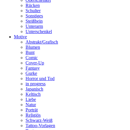
Oberschenkel
Rücken
Schulter
Sonstiges
Steißbein
Unterarm
Unterschenkel
Motive
Abstrakt/Grafisch
Blumen
Bunt
Comic
Cover-Up
Fantasy
Gurke
Horror und Tod
in progress
Japanisch
Keltisch
Liebe
Natur
Porträt
Religiös
Schwarz-Weiß
Tattoo-Vorlagen