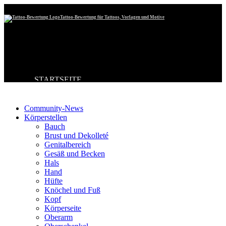
Tattoo-Bewertung für Tattoos, Vorlagen und Motive
STARTSEITE
Tattoo-Kategorien
TATTOO HOCHLADEN
BESTE TATTOOS
NEUESTE TATTOOS
Community-News
KOMMENTARE
Körperstellen
FORUM
Bauch
HILFE
Brust und Dekolleté
Genitalbereich
Gesäß und Becken
Hals
Hand
Hüfte
Knöchel und Fuß
Kopf
Körperseite
Oberarm