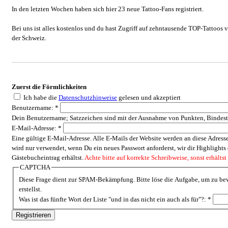
In den letzten Wochen haben sich hier 23 neue Tattoo-Fans registriert.
Bei uns ist alles kostenlos und du hast Zugriff auf zehntausende TOP-Tattoos
der Schweiz.
Zuerst die Förmlichkeiten
Ich habe die
Datenschutzhinweise
gelesen und akzeptiert
Benutzername:
*
Dein Benutzername; Satzzeichen sind mit der Ausnahme von Punkten, Bindestri
E-Mail-Adresse:
*
Eine gültige E-Mail-Adresse. Alle E-Mails der Website werden an diese Adresse
wird nur verwendet, wenn Du ein neues Passwort anforderst, wir dir Highlight
Gästebucheintrag erhältst.
Achte bitte auf korrekte Schreibweise, sonst erhältst
CAPTCHA
Diese Frage dient zur SPAM-Bekämpfung. Bitte löse die Aufgabe, um zu bew
erstellst.
Was ist das fünfte Wort der Liste "und in das nicht ein auch als für"?:
*