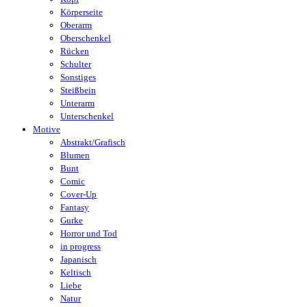
Körperseite
Oberarm
Oberschenkel
Rücken
Schulter
Sonstiges
Steißbein
Unterarm
Unterschenkel
Motive
Abstrakt/Grafisch
Blumen
Bunt
Comic
Cover-Up
Fantasy
Gurke
Horror und Tod
in progress
Japanisch
Keltisch
Liebe
Natur