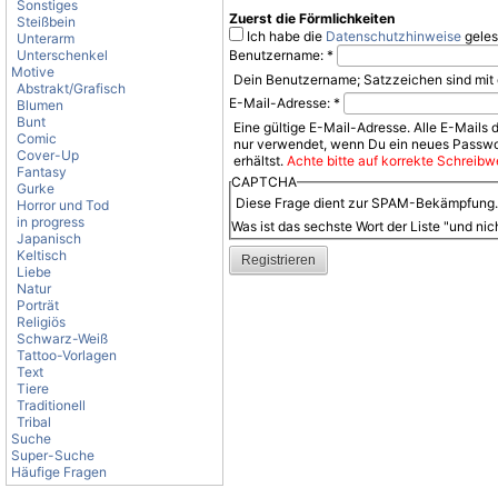
Sonstiges
Zuerst die Förmlichkeiten
Steißbein
Ich habe die
Datenschutzhinweise
geles
Unterarm
Unterschenkel
Benutzername:
*
Motive
Dein Benutzername; Satzzeichen sind mit 
Abstrakt/Grafisch
E-Mail-Adresse:
*
Blumen
Bunt
Eine gültige E-Mail-Adresse. Alle E-Mails 
Comic
nur verwendet, wenn Du ein neues Passwor
Cover-Up
erhältst.
Achte bitte auf korrekte Schreibwe
Fantasy
CAPTCHA
Gurke
Diese Frage dient zur SPAM-Bekämpfung. B
Horror und Tod
in progress
Was ist das sechste Wort der Liste "und nic
Japanisch
Keltisch
Liebe
Natur
Porträt
Religiös
Schwarz-Weiß
Tattoo-Vorlagen
Text
Tiere
Traditionell
Tribal
Suche
Super-Suche
Häufige Fragen