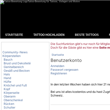
Tattoo-Bewertung für Tattoos, Vorlagen und Motive
STARTSEITE
TATTOO HOCHLADEN
BESTE TATTOOS
Die Suchfunktion gibt's nur noch für Mitglie
Tattoo-Kategorien
Doch für die Gäste gibt es hier eine
Seite m
Community-News
Startseite
Körperstellen
Bauch
Benutzerkonto
Brust und Dekolleté
Anmelden
Genitalbereich
Passwort vergessen
Gesäß und Becken
Registrieren
Hals
Hand
Hüfte
In den letzten Wochen haben sich hier 21 ne
Knöchel und Fuß
Kopf
Bei uns ist alles kostenlos und du hast Zu
Körperseite
Schweiz.
Oberarm
Oberschenkel
Rücken
Schulter