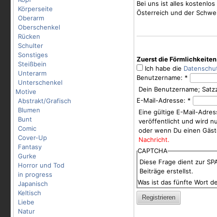
Bei uns ist alles kostenl
Körperseite
Österreich und der Schwei
Oberarm
Oberschenkel
Rücken
Schulter
Sonstiges
Zuerst die Förmlichkeiten
Steißbein
Ich habe die
Datenschu
Unterarm
Benutzername:
*
Unterschenkel
Dein Benutzername; Satzz
Motive
E-Mail-Adresse:
*
Abstrakt/Grafisch
Blumen
Eine gültige E-Mail-Adres
Bunt
veröffentlicht und wird 
Comic
oder wenn Du einen Gäst
Cover-Up
Nachricht.
Fantasy
CAPTCHA
Gurke
Diese Frage dient zur S
Horror und Tod
Beiträge erstellst.
in progress
Was ist das fünfte Wort de
Japanisch
Keltisch
Liebe
Natur