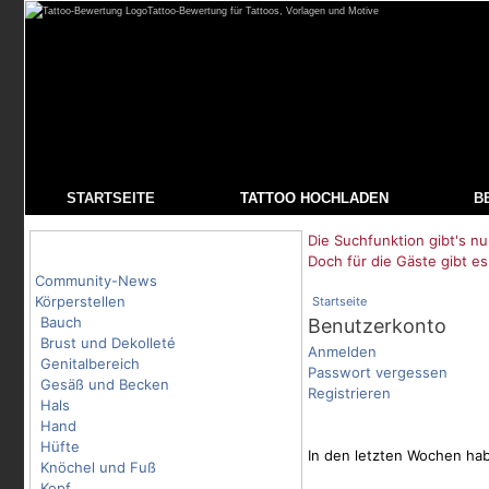
Tattoo-Bewertung für Tattoos, Vorlagen und Motive
STARTSEITE
TATTOO HOCHLADEN
B
Die Suchfunktion gibt's nu
Tattoo-Kategorien
Doch für die Gäste gibt es
Community-News
Körperstellen
Startseite
Bauch
Benutzerkonto
Brust und Dekolleté
Anmelden
Genitalbereich
Passwort vergessen
Gesäß und Becken
Registrieren
Hals
Hand
Hüfte
In den letzten Wochen habe
Knöchel und Fuß
Kopf