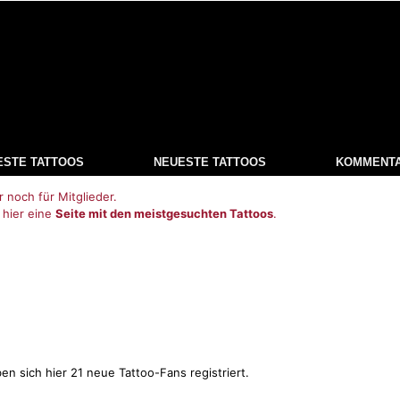
ESTE TATTOOS
NEUESTE TATTOOS
KOMMENT
r noch für Mitglieder.
 hier eine
Seite mit den meistgesuchten Tattoos
.
n sich hier 21 neue Tattoo-Fans registriert.