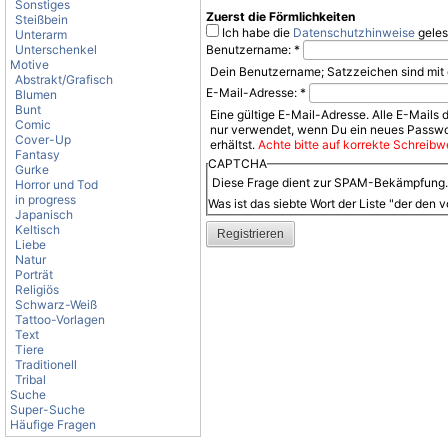
Sonstiges
Zuerst die Förmlichkeiten
Steißbein
Ich habe die
Datenschutzhinweise
geles
Unterarm
Unterschenkel
Benutzername:
*
Motive
Dein Benutzername; Satzzeichen sind mit 
Abstrakt/Grafisch
E-Mail-Adresse:
*
Blumen
Bunt
Eine gültige E-Mail-Adresse. Alle E-Mails 
Comic
nur verwendet, wenn Du ein neues Passwor
Cover-Up
erhältst.
Achte bitte auf korrekte Schreibwe
Fantasy
CAPTCHA
Gurke
Diese Frage dient zur SPAM-Bekämpfung. B
Horror und Tod
in progress
Was ist das siebte Wort der Liste "der den v
Japanisch
Keltisch
Liebe
Natur
Porträt
Religiös
Schwarz-Weiß
Tattoo-Vorlagen
Text
Tiere
Traditionell
Tribal
Suche
Super-Suche
Häufige Fragen