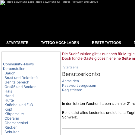
Tattoo-Bewertung für Tattoos, Vorlagen und Motive
STARTSEITE
TATTOO HOCHLADEN
BESTE TATTOOS
Die Suchfunktion gibt's nur noch für Mitglie
Tattoo-Kategorien
Doch für die Gäste gibt es hier eine
Seite m
Community-News
Startseite
Körperstellen
Bauch
Benutzerkonto
Brust und Dekolleté
Anmelden
Genitalbereich
Passwort vergessen
Gesäß und Becken
Registrieren
Hals
Hand
Hüfte
In den letzten Wochen haben sich hier 21 ne
Knöchel und Fuß
Kopf
Bei uns ist alles kostenlos und du hast Zu
Körperseite
Schweiz.
Oberarm
Oberschenkel
Rücken
Schulter