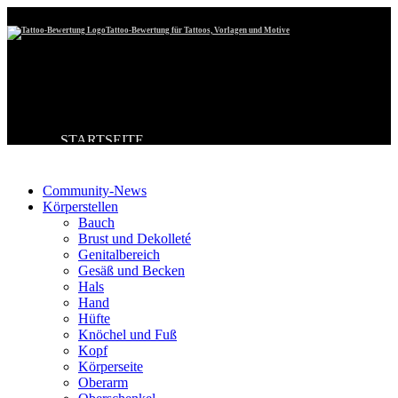
Tattoo-Bewertung für Tattoos, Vorlagen und Motive
STARTSEITE
Tattoo-Kategorien
TATTOO HOCHLADEN
BESTE TATTOOS
NEUESTE TATTOOS
Community-News
KOMMENTARE
Körperstellen
FORUM
Bauch
HILFE
Brust und Dekolleté
Genitalbereich
Gesäß und Becken
Hals
Hand
Hüfte
Knöchel und Fuß
Kopf
Körperseite
Oberarm