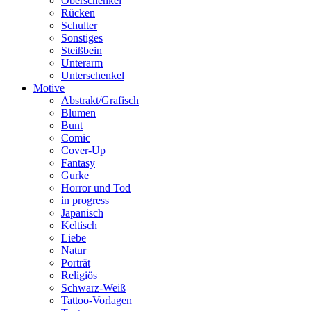
Oberschenkel
Rücken
Schulter
Sonstiges
Steißbein
Unterarm
Unterschenkel
Motive
Abstrakt/Grafisch
Blumen
Bunt
Comic
Cover-Up
Fantasy
Gurke
Horror und Tod
in progress
Japanisch
Keltisch
Liebe
Natur
Porträt
Religiös
Schwarz-Weiß
Tattoo-Vorlagen