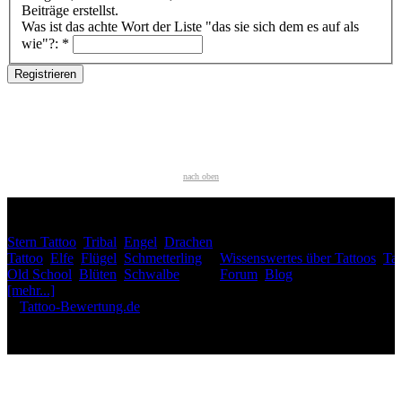
Beiträge erstellst.
Was ist das achte Wort der Liste "das sie sich dem es auf als
wie"?:
*
nach oben
HÄUFIG GESUCHT
Stern Tattoo
,
Tribal
,
Engel
,
Drachen
INTERESSANTES
Tattoo
,
Elfe
,
Flügel
,
Schmetterling
,
Wissenswertes über Tattoos
,
Tat
Old School
,
Blüten
,
Schwalbe
,
Forum
,
Blog
[mehr...]
♥
Tattoo-Bewertung.de
liebt dich! Wirklich. ♥