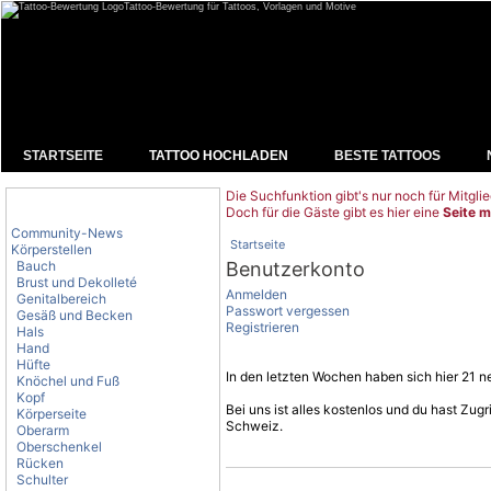
Tattoo-Bewertung für Tattoos, Vorlagen und Motive
STARTSEITE
TATTOO HOCHLADEN
BESTE TATTOOS
Die Suchfunktion gibt's nur noch für Mitglie
Tattoo-Kategorien
Doch für die Gäste gibt es hier eine
Seite m
Community-News
Startseite
Körperstellen
Bauch
Benutzerkonto
Brust und Dekolleté
Anmelden
Genitalbereich
Passwort vergessen
Gesäß und Becken
Registrieren
Hals
Hand
Hüfte
In den letzten Wochen haben sich hier 21 ne
Knöchel und Fuß
Kopf
Bei uns ist alles kostenlos und du hast Zu
Körperseite
Schweiz.
Oberarm
Oberschenkel
Rücken
Schulter