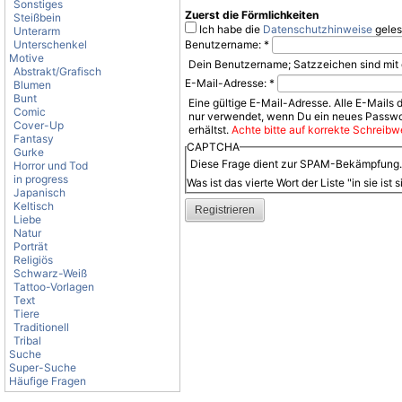
Sonstiges
Zuerst die Förmlichkeiten
Steißbein
Ich habe die
Datenschutzhinweise
geles
Unterarm
Unterschenkel
Benutzername:
*
Motive
Dein Benutzername; Satzzeichen sind mit 
Abstrakt/Grafisch
E-Mail-Adresse:
*
Blumen
Bunt
Eine gültige E-Mail-Adresse. Alle E-Mails 
Comic
nur verwendet, wenn Du ein neues Passwor
Cover-Up
erhältst.
Achte bitte auf korrekte Schreibwe
Fantasy
CAPTCHA
Gurke
Diese Frage dient zur SPAM-Bekämpfung. B
Horror und Tod
in progress
Was ist das vierte Wort der Liste "in sie ist
Japanisch
Keltisch
Liebe
Natur
Porträt
Religiös
Schwarz-Weiß
Tattoo-Vorlagen
Text
Tiere
Traditionell
Tribal
Suche
Super-Suche
Häufige Fragen