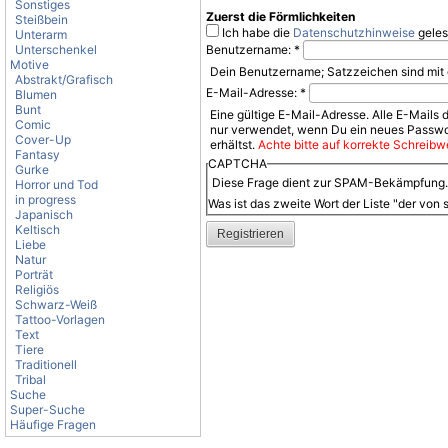
Sonstiges
Zuerst die Förmlichkeiten
Steißbein
Ich habe die
Datenschutzhinweise
geles
Unterarm
Unterschenkel
Benutzername:
*
Motive
Dein Benutzername; Satzzeichen sind mit 
Abstrakt/Grafisch
E-Mail-Adresse:
*
Blumen
Bunt
Eine gültige E-Mail-Adresse. Alle E-Mails 
Comic
nur verwendet, wenn Du ein neues Passwor
Cover-Up
erhältst.
Achte bitte auf korrekte Schreibwe
Fantasy
CAPTCHA
Gurke
Diese Frage dient zur SPAM-Bekämpfung. B
Horror und Tod
in progress
Was ist das zweite Wort der Liste "der von 
Japanisch
Keltisch
Liebe
Natur
Porträt
Religiös
Schwarz-Weiß
Tattoo-Vorlagen
Text
Tiere
Traditionell
Tribal
Suche
Super-Suche
Häufige Fragen