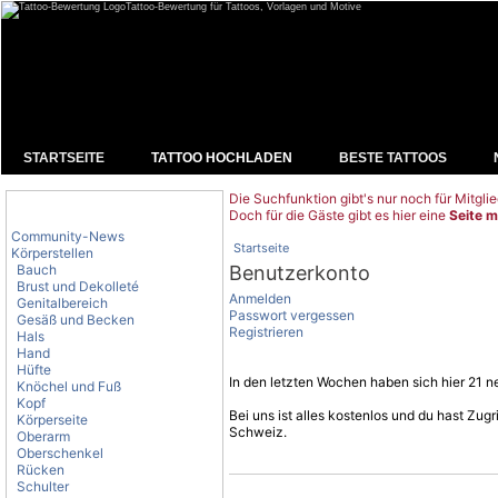
Tattoo-Bewertung für Tattoos, Vorlagen und Motive
STARTSEITE
TATTOO HOCHLADEN
BESTE TATTOOS
Die Suchfunktion gibt's nur noch für Mitglie
Tattoo-Kategorien
Doch für die Gäste gibt es hier eine
Seite m
Community-News
Startseite
Körperstellen
Bauch
Benutzerkonto
Brust und Dekolleté
Anmelden
Genitalbereich
Passwort vergessen
Gesäß und Becken
Registrieren
Hals
Hand
Hüfte
In den letzten Wochen haben sich hier 21 ne
Knöchel und Fuß
Kopf
Bei uns ist alles kostenlos und du hast Zu
Körperseite
Schweiz.
Oberarm
Oberschenkel
Rücken
Schulter