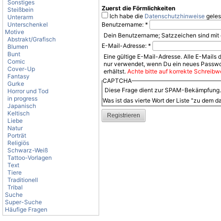
Sonstiges
Zuerst die Förmlichkeiten
Steißbein
Ich habe die
Datenschutzhinweise
geles
Unterarm
Unterschenkel
Benutzername:
*
Motive
Dein Benutzername; Satzzeichen sind mit 
Abstrakt/Grafisch
E-Mail-Adresse:
*
Blumen
Bunt
Eine gültige E-Mail-Adresse. Alle E-Mails 
Comic
nur verwendet, wenn Du ein neues Passwor
Cover-Up
erhältst.
Achte bitte auf korrekte Schreibwe
Fantasy
CAPTCHA
Gurke
Diese Frage dient zur SPAM-Bekämpfung. B
Horror und Tod
in progress
Was ist das vierte Wort der Liste "zu dem d
Japanisch
Keltisch
Liebe
Natur
Porträt
Religiös
Schwarz-Weiß
Tattoo-Vorlagen
Text
Tiere
Traditionell
Tribal
Suche
Super-Suche
Häufige Fragen