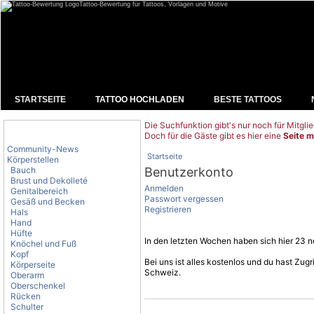
Tattoo-Bewertung für Tattoos, Vorlagen und Motive
STARTSEITE
TATTOO HOCHLADEN
BESTE TATTOOS
Die Suchfunktion gibt's nur noch für Mitglie
Tattoo-Kategorien
Doch für die Gäste gibt es hier eine
Seite m
Community-News
Startseite
Körperstellen
Bauch
Benutzerkonto
Brust und Dekolleté
Anmelden
Genitalbereich
Passwort vergessen
Gesäß und Becken
Registrieren
Hals
Hand
Hüfte
In den letzten Wochen haben sich hier 23 ne
Knöchel und Fuß
Kopf
Bei uns ist alles kostenlos und du hast Zu
Körperseite
Schweiz.
Oberarm
Oberschenkel
Rücken
Schulter