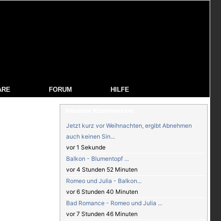
ARE
FORUM
HILFE
Neueste Kommentare
Jetzt kurz vor Weihnachten, ergibt Abnehmen
auch keinen Sin...
vor 1 Sekunde
Balkon - Blumentopf ...
vor 4 Stunden 52 Minuten
Romeo und Julia - Balkon...
vor 6 Stunden 40 Minuten
Bad Romance - Romeo und Julia ...
vor 7 Stunden 46 Minuten