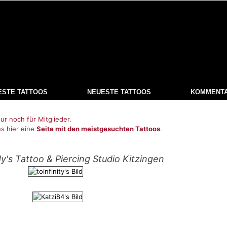
ESTE TATTOOS
NEUESTE TATTOOS
KOMMENT
ur noch für Mitglieder.
es hier eine
Seite mit den meistgesuchten Tattoos
.
y's Tattoo & Piercing Studio Kitzingen