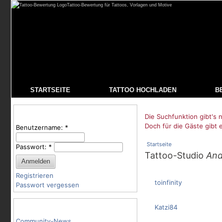
Tattoo-Bewertung für Tattoos, Vorlagen und Motive
STARTSEITE
TATTOO HOCHLADEN
B
Benutzeranmeldung
Die Suchfunktion gibt's n
Doch für die Gäste gibt 
Benutzername:
*
Startseite
Passwort:
*
Tattoo-Studio
And
Registrieren
toinfinity
Passwort vergessen
Tattoo-Kategorien
Katzi84
Community-News