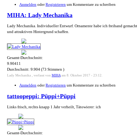
Anmelden
oder
Registrieren
um Kommentare zu schreiben
MIHA: Lady Mechanika
Lady Mechanika. Individueller Entwurf. Ornamente habe ich freihand gemach
und attraktiven Hintergrund schaffen.
Gesamt-Durchschnitt:
9.90411
Durchschnitt:
9.904
(
73
Stimmen )
Lady Mechanika , verfasst von
MIHA
am 8. Oktober 2017 - 23:12.
Anmelden
oder
Registrieren
um Kommentare zu schreiben
tattoopeppi: Püppi+Püppi
Links frisch, rechts knapp 1 Jahr verheilt, Tätowierer: ich
Gesamt-Durchschnitt: