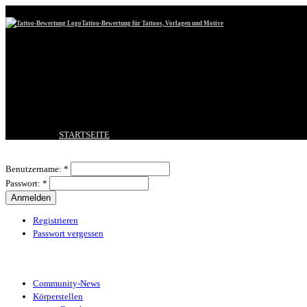
Tattoo-Bewertung für Tattoos, Vorlagen und Motive
STARTSEITE
TATTOO HOCHLADEN
Benutzeranmeldung
BESTE TATTOOS
Benutzername:
*
NEUESTE TATTOOS
Passwort:
*
KOMMENTARE
FORUM
HILFE
Registrieren
Passwort vergessen
Tattoo-Kategorien
Community-News
Körperstellen