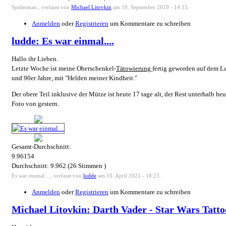
Spiderman , verfasst von
Michael Litovkin
am 10. September 2019 - 14:15.
Anmelden
oder
Registrieren
um Kommentare zu schreiben
ludde: Es war einmal....
Hallo ihr Lieben.
Letzte Woche ist meine Oberschenkel-
Tätowierung
fertig geworden auf dem La
und 90er Jahre, mit "Helden meiner Kindheit."
Der obere Teil inklusive der Mütze ist heute 17 tage alt, der Rest unterhalb he
Foto von gestern.
Gesamt-Durchschnitt:
9.96154
Durchschnitt:
9.962
(
26
Stimmen )
Es war einmal...., verfasst von
ludde
am 10. April 2021 - 18:23.
Anmelden
oder
Registrieren
um Kommentare zu schreiben
Michael Litovkin: Darth Vader - Star Wars Tatto