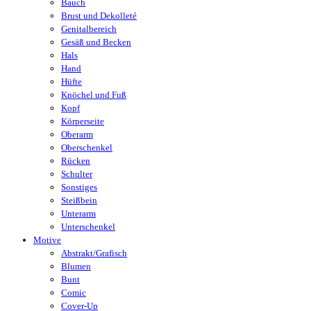
Bauch
Brust und Dekolleté
Genitalbereich
Gesäß und Becken
Hals
Hand
Hüfte
Knöchel und Fuß
Kopf
Körperseite
Oberarm
Oberschenkel
Rücken
Schulter
Sonstiges
Steißbein
Unterarm
Unterschenkel
Motive
Abstrakt/Grafisch
Blumen
Bunt
Comic
Cover-Up