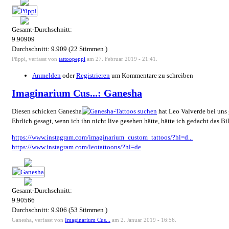
Gesamt-Durchschnitt:
9.90909
Durchschnitt:
9.909
(
22
Stimmen )
Püppi, verfasst von
tattoopeppi
am 27. Februar 2019 - 21:41.
Anmelden
oder
Registrieren
um Kommentare zu schreiben
Imaginarium Cus...: Ganesha
Diesen schicken Ganesha
hat Leo Valverde bei uns
Ehrlich gesagt, wenn ich ihn nicht live gesehen hätte, hätte ich gedacht das Bi
https://www.instagram.com/imaginarium_custom_tattoos/?hl=d...
https://www.instagram.com/leotattoons/?hl=de
Gesamt-Durchschnitt:
9.90566
Durchschnitt:
9.906
(
53
Stimmen )
Ganesha, verfasst von
Imaginarium Cus...
am 2. Januar 2019 - 16:56.