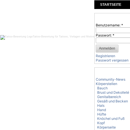
STARTSEITE
KOMMENTARE
Benutzeranmeld
Benutzername:
*
Passwort:
*
Tattoo-Bewertung für Tattoos, Vorlagen und Motive
Registrieren
Passwort vergessen
Tattoo-Kategorie
Community-News
Körperstellen
Bauch
Brust und Dekolleté
Genitalbereich
Gesäß und Becken
Hals
Hand
Hüfte
Knöchel und Fuß
Kopf
Körperseite