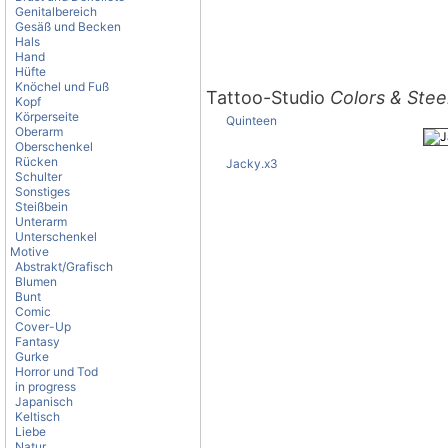
Genitalbereich
Gesäß und Becken
Hals
Hand
Hüfte
Knöchel und Fuß
Tattoo-Studio
Colors & Stee
Kopf
Körperseite
Quinteen
Oberarm
Oberschenkel
Rücken
Jacky.x3
Schulter
Sonstiges
Steißbein
Unterarm
Unterschenkel
Motive
Abstrakt/Grafisch
Blumen
Bunt
Comic
Cover-Up
Fantasy
Gurke
Horror und Tod
in progress
Japanisch
Keltisch
Liebe
Natur