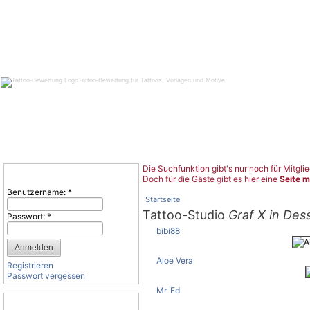
Tattoo-Bewertung für Tattoos, Vorlagen und Motive
Die Suchfunktion gibt's nur noch für Mitglie
Benutzeranmeldung
Doch für die Gäste gibt es hier eine
Seite m
Benutzername:
*
Startseite
Tattoo-Studio
Graf X in Des
Passwort:
*
bibi88
Aloe Vera
Registrieren
Passwort vergessen
Mr. Ed
Tattoo-Kategorien