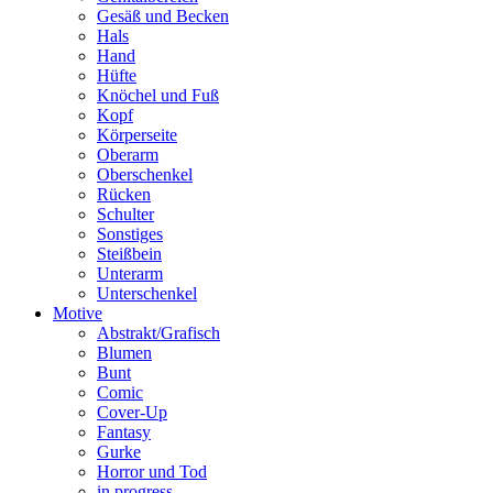
Gesäß und Becken
Hals
Hand
Hüfte
Knöchel und Fuß
Kopf
Körperseite
Oberarm
Oberschenkel
Rücken
Schulter
Sonstiges
Steißbein
Unterarm
Unterschenkel
Motive
Abstrakt/Grafisch
Blumen
Bunt
Comic
Cover-Up
Fantasy
Gurke
Horror und Tod
in progress