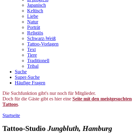
Japanisch
Keltisch
Liebe
Natur
Porträt
Religiös
Schwarz-Weiß
Tattoo-Vorlagen
Text
Tiere
Traditionell
Tribal
Suche
Super-Suche
Häufige Fragen
Die Suchfunktion gibt's nur noch für Mitglieder.
Doch für die Gäste gibt es hier eine
Seite mit den meistgesuchten
Tattoos
.
Startseite
Tattoo-Studio
Jungbluth, Hamburg