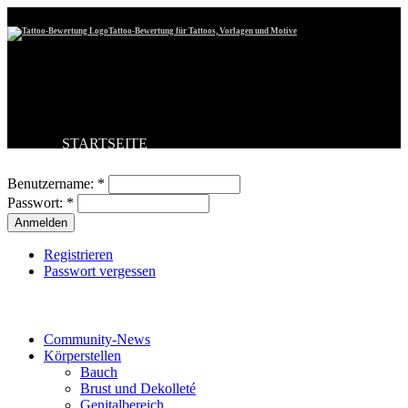
Tattoo-Bewertung für Tattoos, Vorlagen und Motive
STARTSEITE
Benutzeranmeldung
TATTOO HOCHLADEN
BESTE TATTOOS
Benutzername:
*
NEUESTE TATTOOS
Passwort:
*
KOMMENTARE
FORUM
HILFE
Registrieren
Passwort vergessen
Tattoo-Kategorien
Community-News
Körperstellen
Bauch
Brust und Dekolleté
Genitalbereich