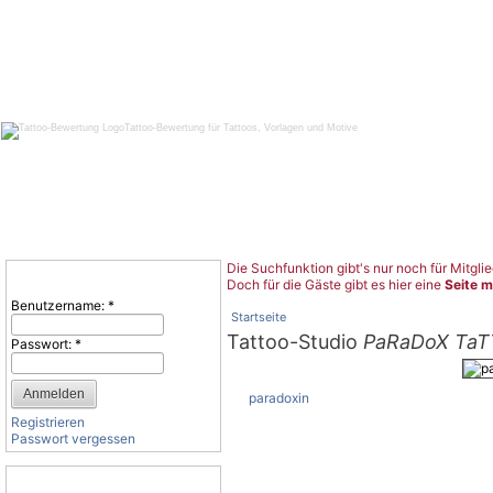
Tattoo-Bewertung für Tattoos, Vorlagen und Motive
Die Suchfunktion gibt's nur noch für Mitglie
Benutzeranmeldung
Doch für die Gäste gibt es hier eine
Seite m
Benutzername:
*
Startseite
Tattoo-Studio
PaRaDoX TaT
Passwort:
*
paradoxin
Registrieren
Passwort vergessen
Tattoo-Kategorien