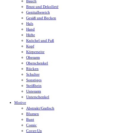
Bauch
Brust und Dekolleté
Genitalbereich
Gesäß und Becken
Hals
Hand
Hüfte
Knöchel und Fuß
Kopf
Körperseite
Oberarm
Oberschenkel
Rücken
Schulter
Sonstiges
Steißbein
Unterarm
Unterschenkel
Motive
Abstrakt/Grafisch
Blumen
Bunt
Comic
Cover-Up