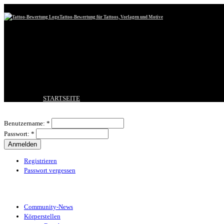
Tattoo-Bewertung für Tattoos, Vorlagen und Motive
STARTSEITE
TATTOO HOCHLADEN
Benutzeranmeldung
BESTE TATTOOS
Benutzername:
*
NEUESTE TATTOOS
Passwort:
*
KOMMENTARE
FORUM
HILFE
Registrieren
Passwort vergessen
Tattoo-Kategorien
Community-News
Körperstellen