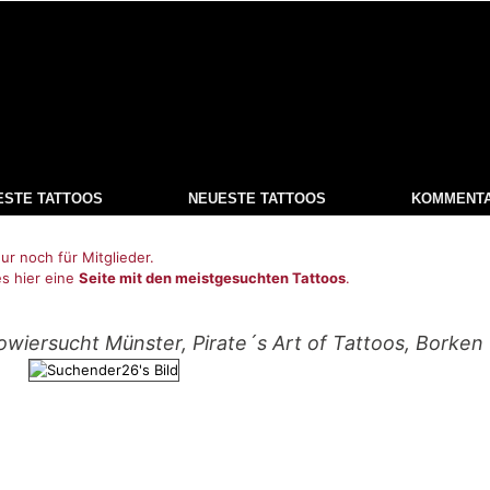
ESTE TATTOOS
NEUESTE TATTOOS
KOMMENT
ur noch für Mitglieder.
es hier eine
Seite mit den meistgesuchten Tattoos
.
owiersucht Münster, Pirate´s Art of Tattoos, Borken