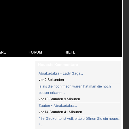
ARE
FORUM
HILFE
Neueste Kommentare
Abrakadabra - Lady Gaga...
vor 2 Sekunden
ja als die noch frisch waren hat man die noch
besser erkannt...
vor 13 Stunden 9 Minuten
Zauber - Abrakadabra...
vor 14 Stunden 41 Minuten
" Ihr Girokonto ist voll, bitte eröffnen Sie ein neues.
" ...