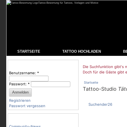
Tattoo-Bewertung für Tattoos, Vorlagen und Motive
STARTSEITE
TATTOO HOCHLADEN
B
Benutzeranmeldung
Die Suchfunktion gibt's n
Doch für die Gäste gibt 
Benutzername:
*
Startseite
Passwort:
*
Tattoo-Studio
Tät
Registrieren
Suchender26
Passwort vergessen
Tattoo-Kategorien
Community-News