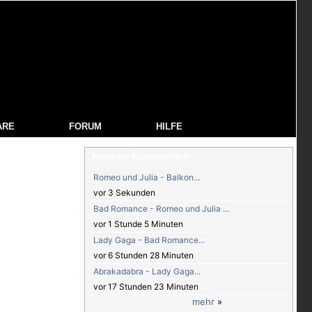
ARE
FORUM
HILFE
Neueste Kommentare
Romeo und Julia - Balkon...
vor 3 Sekunden
Bad Romance - Romeo und Julia ...
vor 1 Stunde 5 Minuten
Lady Gaga - Bad Romance...
vor 6 Stunden 28 Minuten
Abrakadabra - Lady Gaga...
vor 17 Stunden 23 Minuten
mehr
»