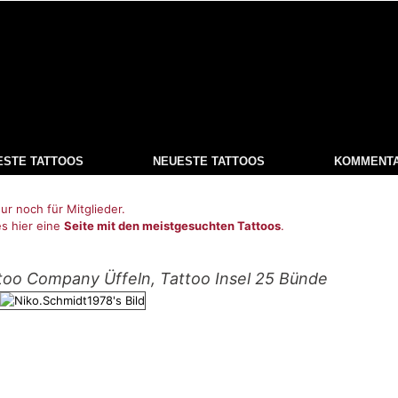
ESTE TATTOOS
NEUESTE TATTOOS
KOMMENT
ur noch für Mitglieder.
es hier eine
Seite mit den meistgesuchten Tattoos
.
too Company Üffeln, Tattoo Insel 25 Bünde