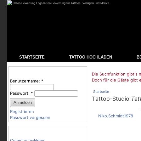
Tattoo-Bewertung für Tattoos, Vorlagen und Motive
STARTSEITE
TATTOO HOCHLADEN
B
Benutzeranmeldung
Die Suchfunktion gibt's n
Doch für die Gäste gibt 
Benutzername:
*
Startseite
Passwort:
*
Tattoo-Studio
Tat
Registrieren
Niko.Schmidt1978
Passwort vergessen
Tattoo-Kategorien
Community-News